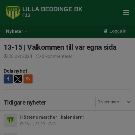
LILLA BEDDINGE BK
F13
Logga in
Nyheter
13-15 | Välkommen till vår egna sida
26 okt 2024
0 kommentarer
Dela nyhet
Tidigare nyheter
Höstens matcher i kalendern!
26 jul, 21:29
0