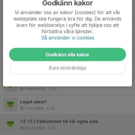
Godkänn kakor
Möjlighet att köpa föreningskläder
5 feb 2025
0
Vi använder oss av kakor (cookies) för att vår
webbplats ska fungera bra för dig. De används
Välkomna till Lilla Beddinge
även för webbanalys i syfte att hjälpa oss att
18 jan 2025
0
förbättra våra tjänster.
Så använder vi cookies
Träningen inställd ikväll pga sjukdom
15 jan 2025
0
Godkänn alla kakor
Seger i första matchen
Bara nödvändiga
25 nov 2024
0
Träningsförändring
19 nov 2024
0
Laget växer!
1 nov 2024
0
13-15 | Välkommen till vår egna sida
26 okt 2024
0