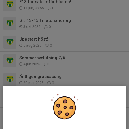
F13 tar sats inför hösten!
17 jun, 09:55
0
Gr. 13-15 | matchändring
3 okt 2025
0
Uppstart höst!
5 aug 2025
0
Sommaravslutning 7/6
4 jun 2025
0
Äntligen grässäsong!
29 mar 2025
0
Träningen inställd onsdag och lördag v.13
26 mar 2025
0
Fantastiskt genomförd cup!
23 feb 2025
1