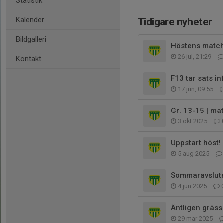
Statistik
Kalender
Tidigare nyheter
Bildgalleri
Höstens match
26 jul, 21:29
Kontakt
F13 tar sats in
17 jun, 09:55
Gr. 13-15 | ma
3 okt 2025
Uppstart höst!
5 aug 2025
Sommaravslutn
4 jun 2025
Äntligen gräs
29 mar 2025