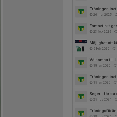
Träningen inst
26 mar 2025
Fantastiskt g
23 feb 2025
Möjlighet att 
5 feb 2025
Välkomna till 
18 jan 2025
Träningen inst
15 jan 2025
Seger i första
25 nov 2024
Träningsförän
19 nov 2024