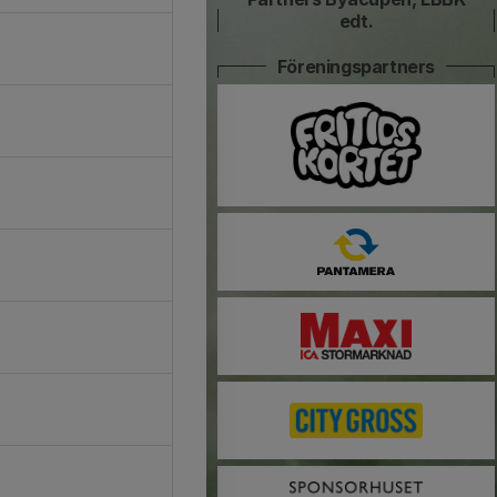
edt.
Föreningspartners