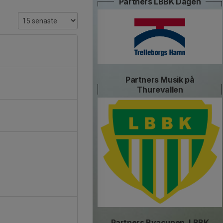
Partners LBBK Dagen
Partners Musik på
Thurevallen
Partners Byacupen, LBBK