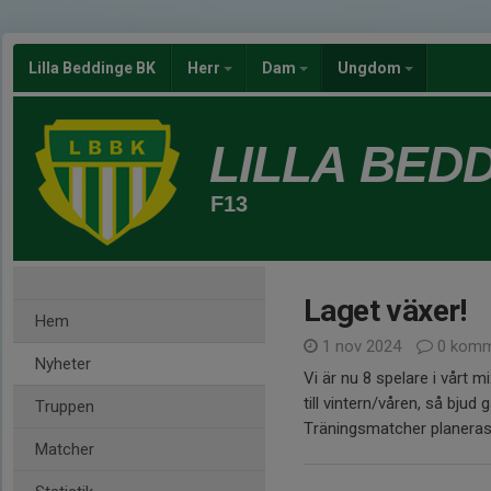
Lilla Beddinge BK
Herr
Dam
Ungdom
LILLA BED
F13
Laget växer!
Hem
1 nov 2024
0 komm
Nyheter
Vi är nu 8 spelare i vårt mi
till vintern/våren, så bjud 
Truppen
Träningsmatcher planeras i
Matcher