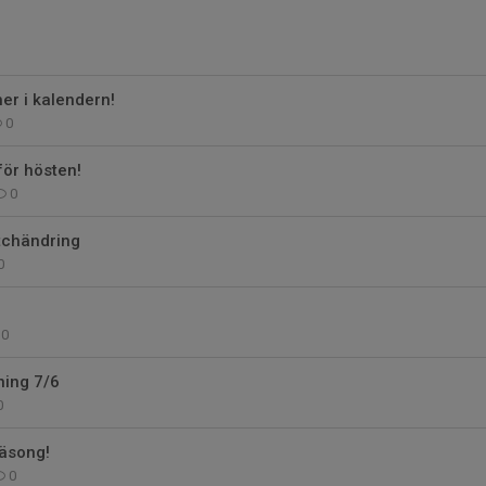
er i kalendern!
0
för hösten!
0
tchändring
0
0
ing 7/6
0
säsong!
0