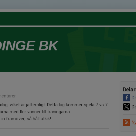
DINGE BK
Dela 
entarer
De
xlag, vilket är jätteroligt. Detta lag kommer spela 7 vs 7
De
gärna med fler vänner till träningarna.
n framöver, så håll utkik!
Ny