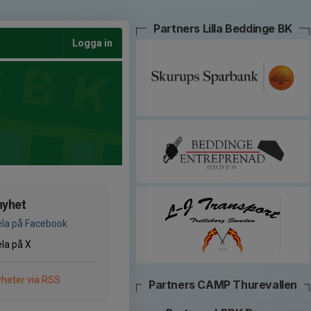
Partners Lilla Beddinge BK
Logga in
nyhet
la på Facebook
la på X
heter via RSS
Partners CAMP Thurevallen