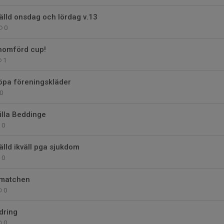
älld onsdag och lördag v.13
0
enomförd cup!
1
köpa föreningskläder
0
Lilla Beddinge
0
älld ikväll pga sjukdom
0
 matchen
0
dring
0