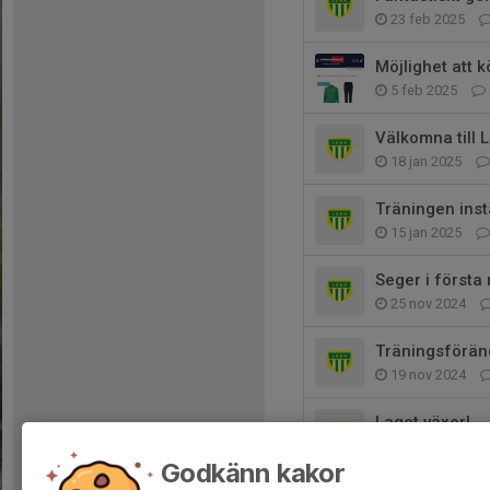
23 feb 2025
Möjlighet att 
5 feb 2025
Välkomna till 
18 jan 2025
Träningen inst
15 jan 2025
Seger i första
25 nov 2024
Träningsförän
19 nov 2024
Laget växer!
1 nov 2024
Godkänn kakor