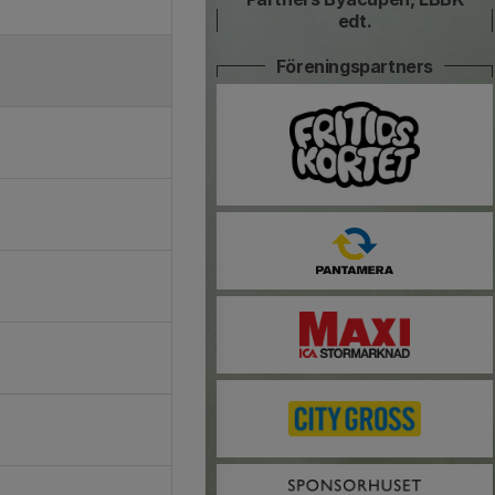
edt.
Föreningspartners