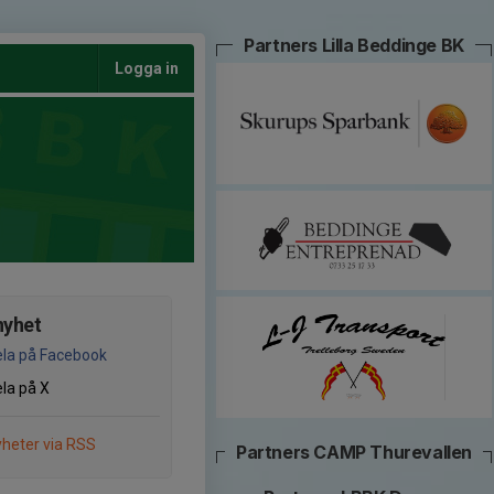
Partners Lilla Beddinge BK
Logga in
nyhet
la på Facebook
la på X
heter via RSS
Partners CAMP Thurevallen