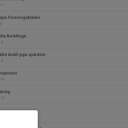
1
köpa föreningskläder
0
Lilla Beddinge
0
älld ikväll pga sjukdom
0
 matchen
0
dring
0
0