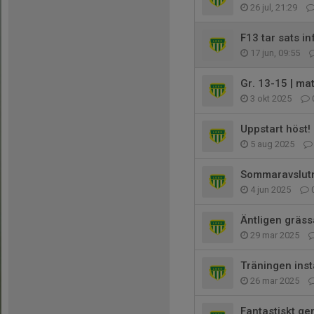
26 jul, 21:29
F13 tar sats in
17 jun, 09:55
Gr. 13-15 | ma
3 okt 2025
Uppstart höst!
5 aug 2025
Sommaravslutn
4 jun 2025
Äntligen gräs
29 mar 2025
Träningen inst
26 mar 2025
Fantastiskt g