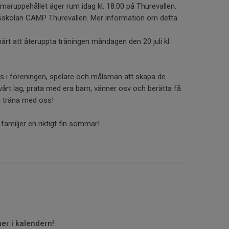
maruppehållet äger rum idag kl. 18.00 på Thurevallen.
ollsskolan CAMP Thurevallen. Mer information om detta
närt att återuppta träningen måndagen den 20 juli kl.
oss i föreningen, spelare och målsmän att skapa de
vårt lag, prata med era barn, vänner osv och berätta få
 träna med oss!
familjer en riktigt fin sommar!
er i kalendern!