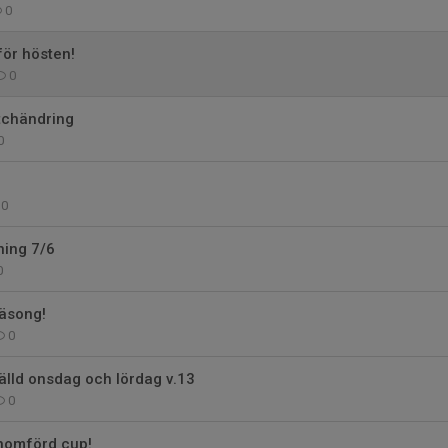
0
för hösten!
0
tchändring
0
0
ing 7/6
0
säsong!
0
älld onsdag och lördag v.13
0
enomförd cup!