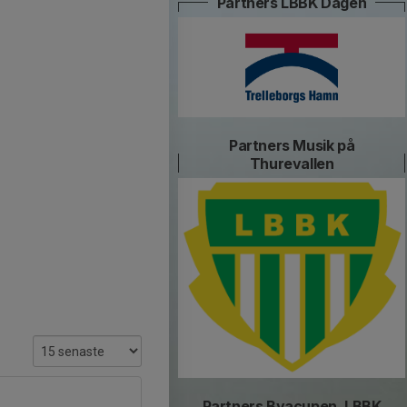
Partners LBBK Dagen
Partners Musik på
Thurevallen
Partners Byacupen, LBBK