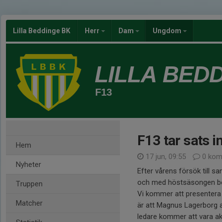
Lilla Beddinge BK
Herr
Dam
Ungdom
LILLA BED
F13
F13 tar sats i
Hem
17 jun, 09:55
0 kom
Nyheter
Efter vårens försök till s
och med höstsäsongen bedr
Truppen
Vi kommer att presentera 
Matcher
är att Magnus Lagerborg a
ledare kommer att vara ak