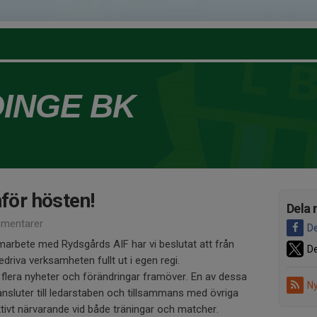
DINGE BK
nför hösten!
Dela 
mentarer
De
amarbete med Rydsgårds AIF har vi beslutat att från
De
iva verksamheten fullt ut i egen regi.
flera nyheter och förändringar framöver. En av dessa
Ny
nsluter till ledarstaben och tillsammans med övriga
tivt närvarande vid både träningar och matcher.