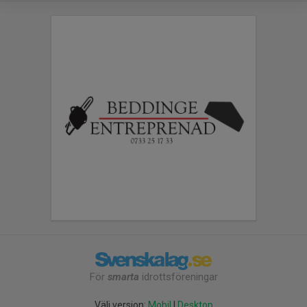
För
smarta
idrottsföreningar
Välj version:
Mobil
|
Desktop