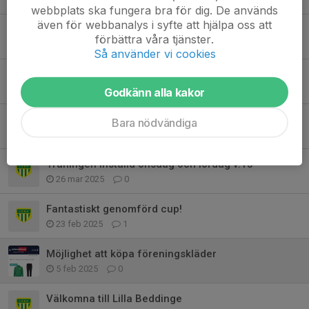
webbplats ska fungera bra för dig. De används
även för webbanalys i syfte att hjälpa oss att
Uppstart höst!
förbättra våra tjänster.
5 aug 2025
0
Så använder vi cookies
Sommaravslutning 7/6
4 jun 2025
0
Godkänn alla kakor
Äntligen grässäsong!
Bara nödvändiga
29 mar 2025
0
Träningen inställd onsdag och lördag v.13
26 mar 2025
0
Fantastiskt genomförd cup!
23 feb 2025
1
Möjlighet att köpa föreningskläder
5 feb 2025
0
Välkomna till Lilla Beddinge