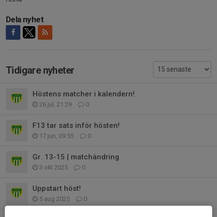
Dela nyhet
Tidigare nyheter
Höstens matcher i kalendern!
26 jul, 21:29
0
F13 tar sats inför hösten!
17 jun, 09:55
0
Gr. 13-15 | matchändring
3 okt 2025
0
Uppstart höst!
5 aug 2025
0