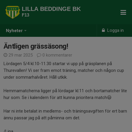
LILLA BEDDINGE BK
F13
Logga in
Nyheter
Äntligen grässäsong!
29 mar 2025
0 kommentarer
Lördagen 5/4 kl.10-11.30 startar vi upp på gräsplanen på
Thurevallen! Vi ser fram emot träning, matcher och någon cup
under sommarhalvåret. Håll utkik.
Hemmamatcherna ligger på lördagar kl.11 och bortamatcher lite
hur som. Se i kalendern för att kunna prioritera match😃
Har ni inte betalat in medlems- och träningsavgiften för ert barn
ännu passar jag på att påminna om det.
/Lina