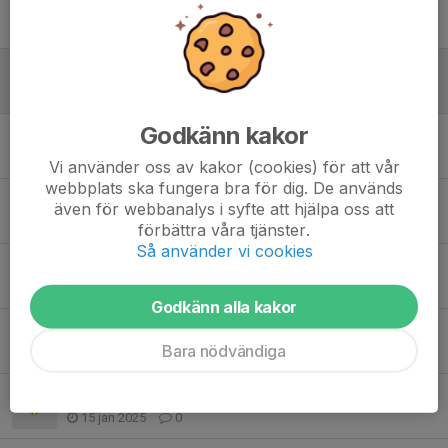
Sommaravslutning 7/6
4 jun 2025
0
Äntligen grässäsong!
29 mar 2025
0
Godkänn kakor
Träningen inställd onsdag och lördag v.13
26 mar 2025
0
Vi använder oss av kakor (cookies) för att vår
webbplats ska fungera bra för dig. De används
Fantastiskt genomförd cup!
även för webbanalys i syfte att hjälpa oss att
23 feb 2025
1
förbättra våra tjänster.
Så använder vi cookies
Möjlighet att köpa föreningskläder
5 feb 2025
0
Godkänn alla kakor
Välkomna till Lilla Beddinge
Bara nödvändiga
18 jan 2025
0
Träningen inställd ikväll pga sjukdom
15 jan 2025
0