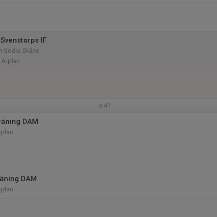
Svenstorps IF
am Södra Skåne
 A-plan
v.41
räning DAM
-plan
räning DAM
-plan