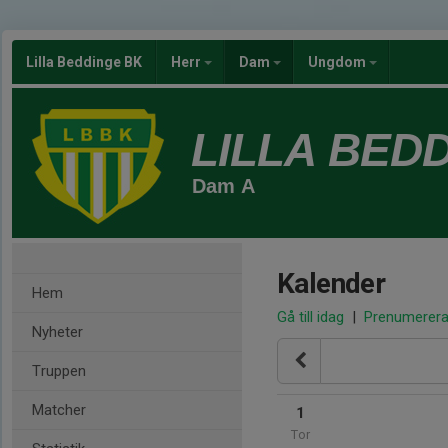
Lilla Beddinge BK
Herr
Dam
Ungdom
LILLA BED
Dam A
Kalender
Hem
Gå till idag
|
Prenumerer
Nyheter
Truppen
Matcher
1
Tor