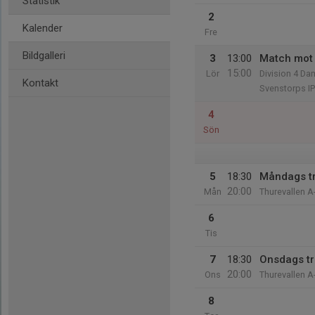
Statistik
2
Kalender
Fre
Bildgalleri
3
13:00
Match mot 
15:00
Lör
Division 4 D
Kontakt
Svenstorps IP
4
Sön
5
18:30
Måndags t
20:00
Mån
Thurevallen A
6
Tis
7
18:30
Onsdags t
20:00
Ons
Thurevallen A
8