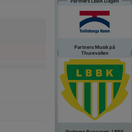
Partners LBBK Dagen
Partners Musik på
Thurevallen
Partners Byacupen, LBBK