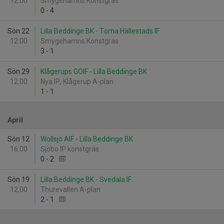
12:00
Smygehamns Konstgräs
0
-
4
Sön 22
Lilla Beddinge BK - Torna Hällestads IF
12:00
Smygehamns Konstgräs
3
-
1
Sön 29
Klågerups GOIF - Lilla Beddinge BK
12:00
Nya IP, Klågerup A-plan
1
-
1
April
Sön 12
Wollsjö AIF - Lilla Beddinge BK
16:00
Sjöbo IP konstgräs
0
-
2
Sön 19
Lilla Beddinge BK - Svedala IF
12:00
Thurevallen A-plan
2
-
1