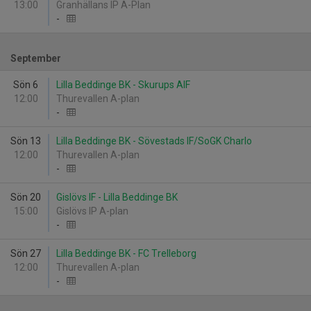
13:00
Granhällans IP A-Plan
-
September
Sön 6
Lilla Beddinge BK - Skurups AIF
12:00
Thurevallen A-plan
-
Sön 13
Lilla Beddinge BK - Sövestads IF/SoGK Charlo
12:00
Thurevallen A-plan
-
Sön 20
Gislövs IF - Lilla Beddinge BK
15:00
Gislövs IP A-plan
-
Sön 27
Lilla Beddinge BK - FC Trelleborg
12:00
Thurevallen A-plan
-