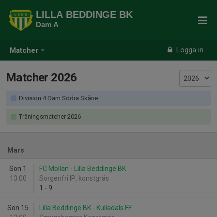
LILLA BEDDINGE BK
Dam A
Logga in
Matcher
Matcher 2026
Division 4 Dam Södra Skåne
Träningsmatcher 2026
Mars
Sön 1
FC Möllan - Lilla Beddinge BK
13:00
Sorgenfri IP, konstgräs
1
-
9
Sön 15
Lilla Beddinge BK - Kulladals FF