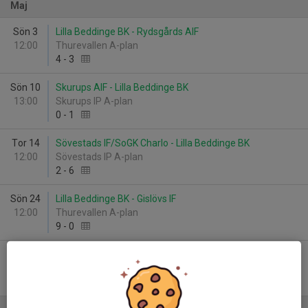
Maj
Sön 3
Lilla Beddinge BK - Rydsgårds AIF
12:00
Thurevallen A-plan
4
-
3
Sön 10
Skurups AIF - Lilla Beddinge BK
13:00
Skurups IP A-plan
0
-
1
Tor 14
Sövestads IF/SoGK Charlo - Lilla Beddinge BK
12:00
Sövestads IP A-plan
2
-
6
Sön 24
Lilla Beddinge BK - Gislövs IF
12:00
Thurevallen A-plan
9
-
0
Sön 31
FC Trelleborg - Lilla Beddinge BK
13:00
Ymorvallen A-plan
0
-
3
WO