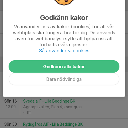
Juni
Godkänn kakor
Sön 7
Lilla Beddinge BK - Svenstorps IF
12:00
Thurevallen A-plan
Vi använder oss av kakor (cookies) för att vår
3
-
2
webbplats ska fungera bra för dig. De används
även för webbanalys i syfte att hjälpa oss att
Sön 14
Lilla Beddinge BK - Wollsjö AIF
förbättra våra tjänster.
12:00
Thurevallen A-plan
Så använder vi cookies
3
-
0
WO
Godkänn alla kakor
Augusti
Mån 10
Lilla Beddinge BK - Veberöds AIF F16
Bara nödvändiga
18:45
Thurevallen
-
Sön 16
Svedala IF - Lilla Beddinge BK
13:00
Aggarpsvallen, Plan 4, konstgräs
-
Sön 30
Rydsgårds AIF - Lilla Beddinge BK