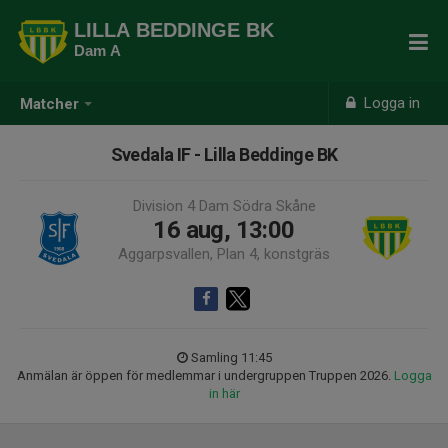
LILLA BEDDINGE BK
Dam A
Logga in
Matcher
Svedala IF - Lilla Beddinge BK
Division 4 Dam Södra Skåne
16 aug, 13:00
Aggarpsvallen, Plan 4, konstgräs
Samling 11:45
Anmälan är öppen för medlemmar i undergruppen Truppen 2026.
Logga
in här