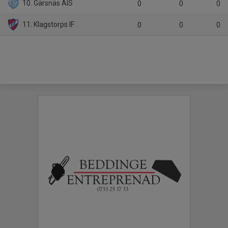
10. Gärsnäs AIS
0
0
0
11. Klagstorps IF
0
0
0