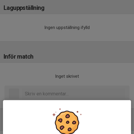
Laguppställning
Ingen uppställning ifylld
Inför match
Inget skrivet
Tabell