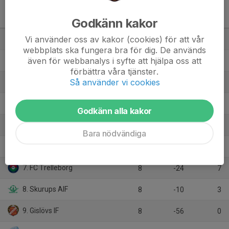
Division 4 Dam Södra
Godkänn kakor
Skåne
M
+/-
P
Vi använder oss av kakor (cookies) för att vår
1. Lilla Beddinge BK
9
25
27
webbplats ska fungera bra för dig. De används
även för webbanalys i syfte att hjälpa oss att
2. Rydsgårds AIF
8
43
21
förbättra våra tjänster.
Så använder vi cookies
3. Svedala IF
8
15
15
4. Svenstorps IF
8
8
13
Godkänn alla kakor
5. Wollsjö AIF
9
-5
13
Bara nödvändiga
6. Sövestads IF/SoGK Charlo
8
4
10
7. FC Trelleborg
8
-24
7
8. Skurups AIF
8
-10
3
9. Gislövs IF
8
-56
0