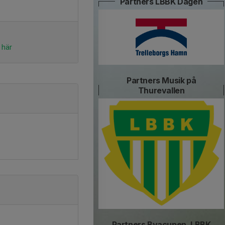
Partners LBBK Dagen
 här
Partners Musik på
Thurevallen
Partners Byacupen, LBBK