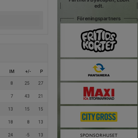
edt.
Föreningspartners
IM
+/-
P
8
25
27
7
43
21
13
15
15
18
8
13
24
-5
13