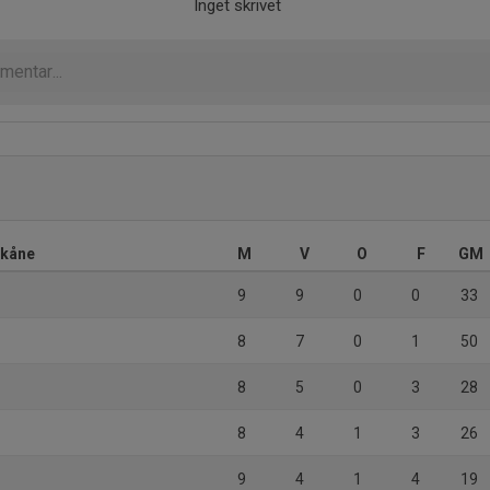
Inget skrivet
Skåne
M
V
O
F
GM
9
9
0
0
33
8
7
0
1
50
8
5
0
3
28
8
4
1
3
26
9
4
1
4
19