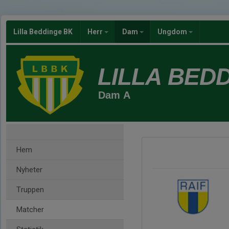
Lilla Beddinge BK
Herr
Dam
Ungdom
LILLA BED
Dam A
Hem
Nyheter
Truppen
Matcher