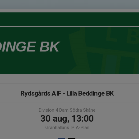
DINGE BK
Rydsgårds AIF - Lilla Beddinge BK
Division 4 Dam Södra Skåne
30 aug, 13:00
Granhällans IP A-Plan