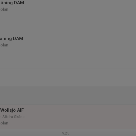
räning DAM
-plan
räning DAM
-plan
Wollsjö AIF
am Södra Skåne
-plan
v.25