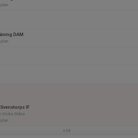
-plan
räning DAM
-plan
Svenstorps IF
am Södra Skåne
-plan
v.24