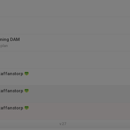
ning DAM
-plan
taffanstorp
taffanstorp
taffanstorp
v.27