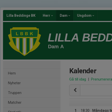
Lilla Beddinge BK
Herr
Dam
Ungdom
LILLA BED
Dam A
Kalender
Hem
Gå till idag
|
Prenumerer
Nyheter
Truppen
Matcher
1
18:30
Måndags t