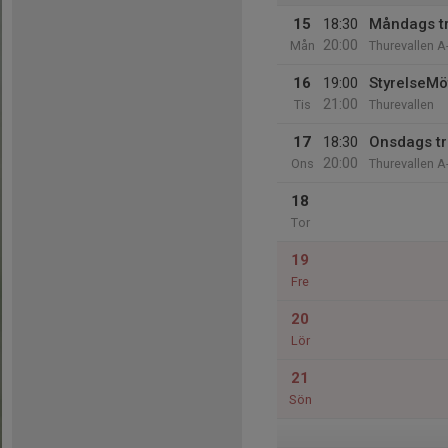
15
18:30
Måndags t
20:00
Mån
Thurevallen A
16
19:00
StyrelseM
21:00
Tis
Thurevallen
17
18:30
Onsdags t
20:00
Ons
Thurevallen A
18
Tor
19
Fre
20
Lör
21
Sön