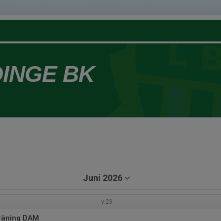
DINGE BK
a
Juni 2026
v.23
räning DAM