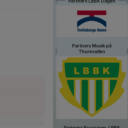
Partners LBBK Dagen
Partners Musik på
Thurevallen
Partners Byacupen, LBBK