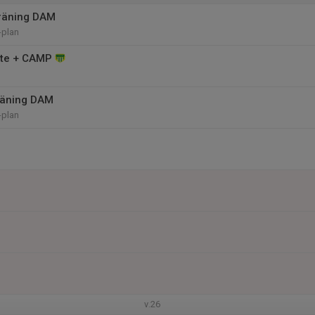
räning DAM
-plan
öte + CAMP
räning DAM
-plan
v.26