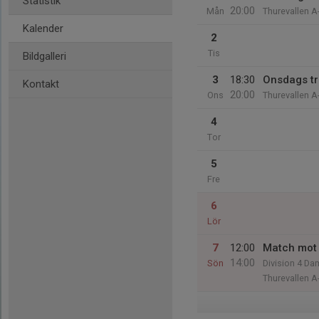
Statistik
20:00
Mån
Thurevallen A
Kalender
2
Tis
Bildgalleri
3
18:30
Onsdags t
Kontakt
20:00
Ons
Thurevallen A
4
Tor
5
Fre
6
Lör
7
12:00
Match mot 
14:00
Sön
Division 4 D
Thurevallen A