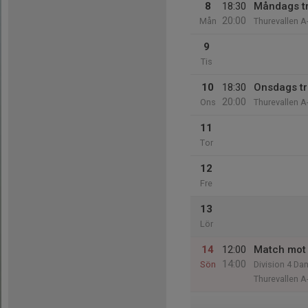
8
18:30
Måndags t
20:00
Mån
Thurevallen A
9
Tis
10
18:30
Onsdags t
20:00
Ons
Thurevallen A
11
Tor
12
Fre
13
Lör
14
12:00
Match mot 
14:00
Sön
Division 4 D
Thurevallen A