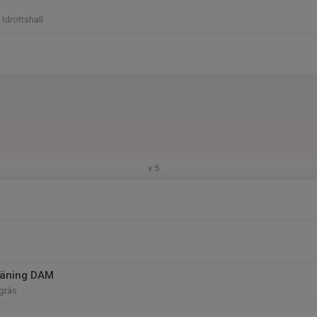
drottshall
v.5
räning DAM
gräs