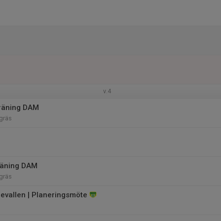
v.4
räning DAM
gräs
räning DAM
gräs
vallen | Planeringsmöte