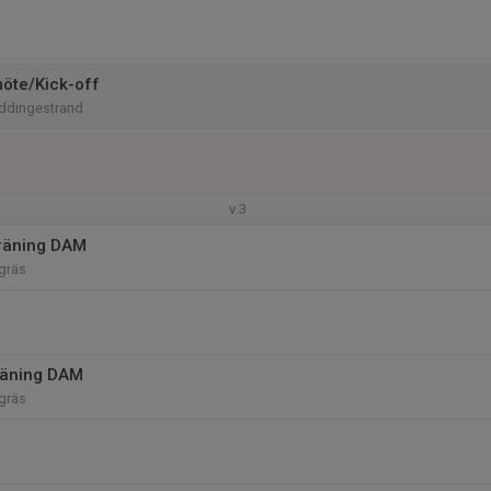
öte/Kick-off
ddingestrand
v.3
räning DAM
gräs
räning DAM
gräs