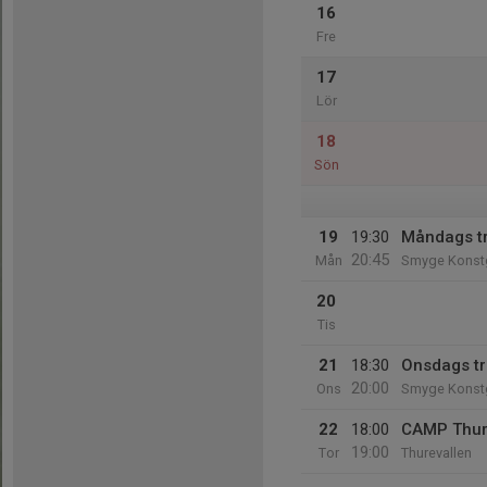
16
Fre
17
Lör
18
Sön
19
19:30
Måndags t
20:45
Mån
Smyge Konst
20
Tis
21
18:30
Onsdags t
20:00
Ons
Smyge Konst
22
18:00
CAMP Thure
19:00
Tor
Thurevallen