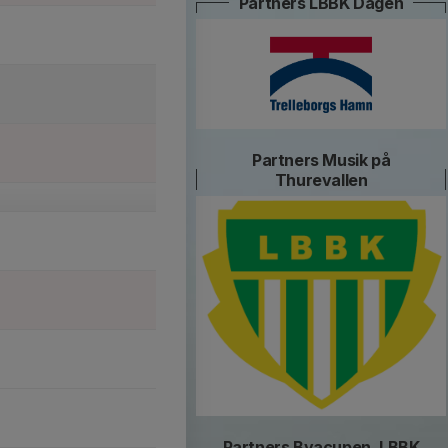
Partners LBBK Dagen
Partners Musik på
Thurevallen
Partners Byacupen, LBBK