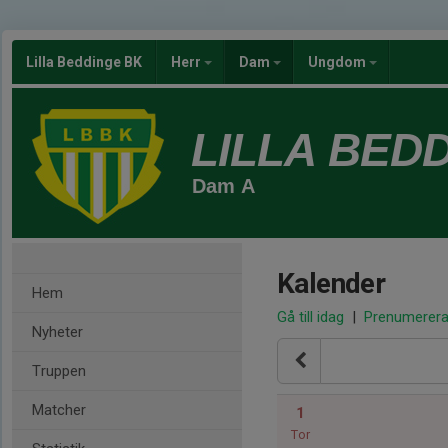
Lilla Beddinge BK
Herr
Dam
Ungdom
LILLA BED
Dam A
Kalender
Hem
Gå till idag
|
Prenumerer
Nyheter
Truppen
Matcher
1
Tor