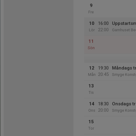
9
Fre
10
16:00
Uppstartsm
22:00
Lör
Garnhuset Be
11
Sön
12
19:30
Måndags t
20:45
Mån
Smyge Konst
13
Tis
14
18:30
Onsdags t
20:00
Ons
Smyge Konst
15
Tor