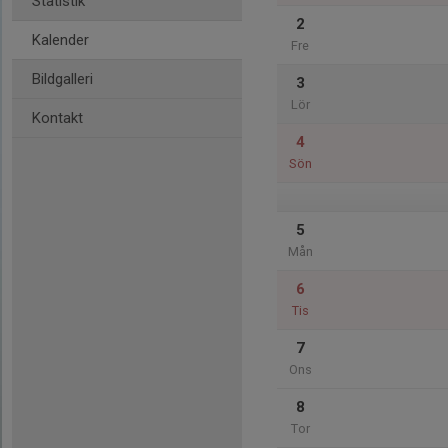
Statistik
2
Kalender
Fre
Bildgalleri
3
Lör
Kontakt
4
Sön
5
Mån
6
Tis
7
Ons
8
Tor