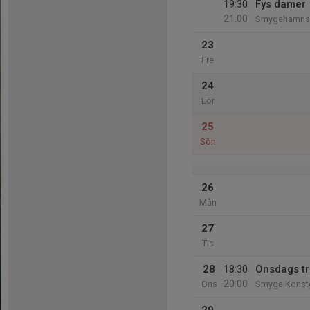
19:30
Fys damer
21:00
Smygehamns I
23
Fre
24
Lör
25
Sön
26
Mån
27
Tis
28
18:30
Onsdags t
20:00
Ons
Smyge Konst