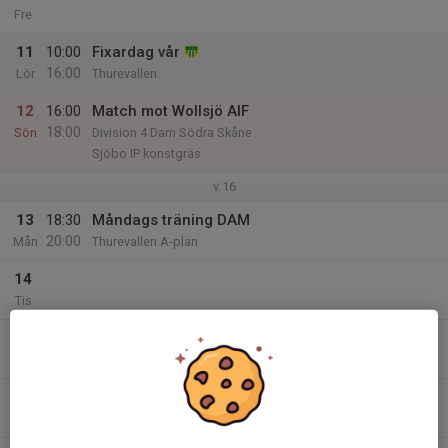
Fre
11
10:00
Fixardag vår
16:00
Lör
Thurevallen
12
16:00
Match mot Wollsjö AIF
18:00
Sön
Division 4 Dam Södra Skåne
Sjöbo IP konstgräs
v.16
13
18:30
Måndags träning DAM
20:00
Mån
Thurevallen A-plan
14
Tis
15
18:30
Onsdags träning DAM
20:00
Ons
Thurevallen A-plan
16
Tor