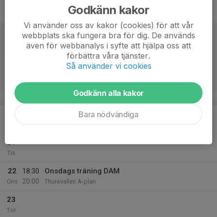
17
Godkänn kakor
Fre
Vi använder oss av kakor (cookies) för att vår
18
webbplats ska fungera bra för dig. De används
Lör
även för webbanalys i syfte att hjälpa oss att
förbättra våra tjänster.
19
12:00
Match mot Svedala IF
Så använder vi cookies
14:00
Sön
Division 4 Dam Södra Skåne
Thurevallen A-plan
Godkänn alla kakor
v.17
Bara nödvändiga
20
18:30
Måndags träning DAM
20:00
Mån
Thurevallen A-plan
21
Tis
22
18:30
Onsdags träning DAM
20:00
Ons
Thurevallen A-plan
23
Tor