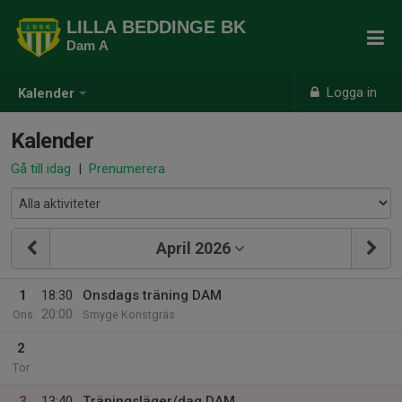
LILLA BEDDINGE BK
Dam A
Logga in
Kalender
Kalender
Gå till idag
|
Prenumerera
April 2026
1
18:30
Onsdags träning DAM
20:00
Ons
Smyge Konstgräs
2
Tor
3
13:40
Träningsläger/dag DAM