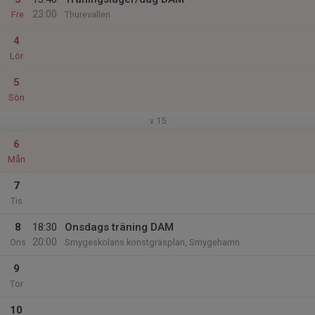
23:00
Fre
Thurevallen
4
Lör
5
Sön
v.15
6
Mån
7
Tis
8
18:30
Onsdags träning DAM
20:00
Ons
Smygeskolans konstgräsplan, Smygehamn
9
Tor
10