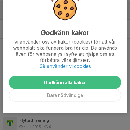
Välkomna tillbaka!
3 jan, 14:46
0
Julavslutning 7/12
Godkänn kakor
2 dec 2025
0
Vi använder oss av kakor (cookies) för att vår
Avgift + tröjor
webbplats ska fungera bra för dig. De används
25 nov 2025
0
även för webbanalys i syfte att hjälpa oss att
förbättra våra tjänster.
Status koll
Så använder vi cookies
25 nov 2025
1
Godkänn alla kakor
Ingen träning (26/10)
19 okt 2025
0
Bara nödvändiga
Välkommen Elvira
19 okt 2025
0
Flyttad träning
4 okt 2025
0