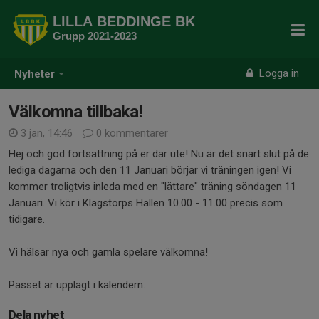
LILLA BEDDINGE BK
Grupp 2021-2023
Logga in
Nyheter
Välkomna tillbaka!
3 jan, 14:46
0 kommentarer
Hej och god fortsättning på er där ute! Nu är det snart slut på de
lediga dagarna och den 11 Januari börjar vi träningen igen! Vi
kommer troligtvis inleda med en "lättare" träning söndagen 11
Januari. Vi kör i Klagstorps Hallen 10.00 - 11.00 precis som
tidigare.
Vi hälsar nya och gamla spelare välkomna!
Passet är upplagt i kalendern.
Dela nyhet