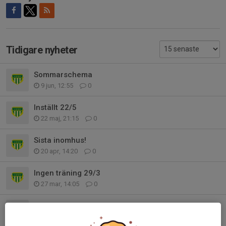
Tidigare nyheter
Sommarschema
9 jun, 12:55
0
Inställt 22/5
22 maj, 21:15
0
Sista inomhus!
20 apr, 14:20
0
Ingen träning 29/3
27 mar, 14:05
0
Inställt
1 feb, 09:33
0