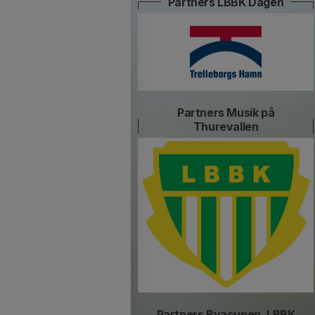
Partners LBBK Dagen
Partners Musik på
Thurevallen
Partners Byacupen, LBBK