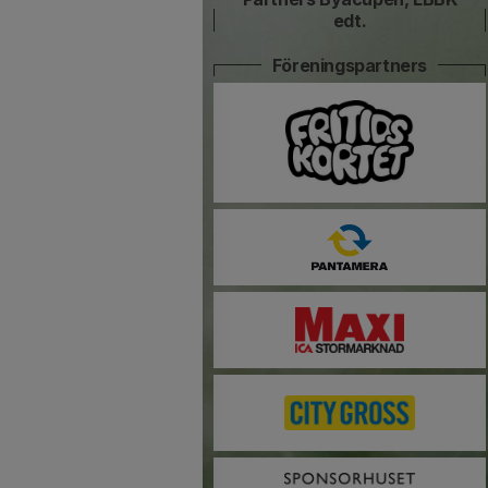
edt.
Föreningspartners