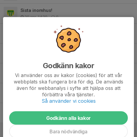
Sista inomhus!
20 apr, 14:20
0
Ingen träning 29/3
27 mar, 14:05
0
Inställt
1 feb, 09:33
0
Godkänn kakor
Välkomna tillbaka!
Vi använder oss av kakor (cookies) för att vår
3 jan, 14:46
0
webbplats ska fungera bra för dig. De används
även för webbanalys i syfte att hjälpa oss att
Julavslutning 7/12
förbättra våra tjänster.
2 dec 2025
0
Så använder vi cookies
Avgift + tröjor
25 nov 2025
0
Godkänn alla kakor
Status koll
Bara nödvändiga
25 nov 2025
1