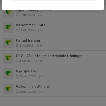
Ingen träning (26/10)
19 okt 2025
0
Välkommen Elvira
19 okt 2025
0
Flyttad träning
4 okt 2025
0
Gr 21-23 | info om kommande träningar
3 okt 2025
0
Nya spelare
28 sep 2025
0
Välkommen William!
28 sep 2025
0