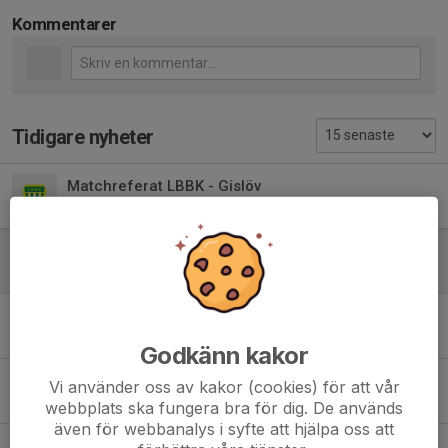
Kommentarer
Tidigare nyheter
Matchreferat LBBK - Gislöv
26 maj, 21:20
0
Linnea tar över
24 maj, 23:07
0
Välkommen
29 apr, 21:35
0
Godkänn kakor
VM Lotteri
Vi använder oss av kakor (cookies) för att vår
27 apr, 07:37
0
webbplats ska fungera bra för dig. De används
även för webbanalys i syfte att hjälpa oss att
Inför Svedala