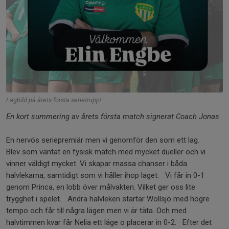
Lagbild på årets första serietrupp!
En kort summering av årets första match signerat Coach Jonas
En nervös seriepremiär men vi genomför den som ett lag.
Blev som väntat en fysisk match med mycket dueller och vi
vinner väldigt mycket. Vi skapar massa chanser i båda
halvlekarna, samtidigt som vi håller ihop laget. Vi får in 0-1
genom Princa, en lobb över målvakten. Vilket ger oss lite
trygghet i spelet. Andra halvleken startar Wollsjö med högre
tempo och får till några lägen men vi är täta. Och med
halvtimmen kvar får Nelia ett läge o placerar in 0-2. Efter det