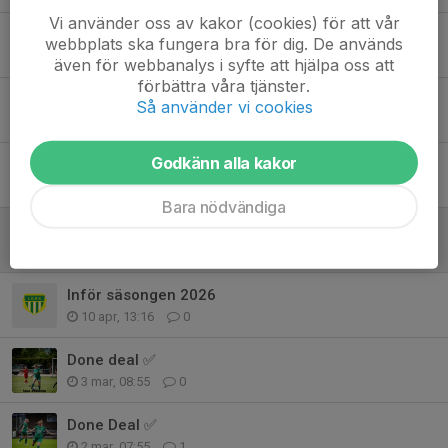
Vi använder oss av kakor (cookies) för att vår
Välkommen
webbplats ska fungera bra för dig. De används
29 apr, 21:35
0
även för webbanalys i syfte att hjälpa oss att
förbättra våra tjänster.
VM Lotteri
Så använder vi cookies
27 apr, 07:37
0
Godkänn alla kakor
Inför Svedala
18 apr, 18:04
0
Bara nödvändiga
3 Poäng i premiären!
13 apr, 13:28
0
Inför säsongen 2026
10 apr, 13:16
0
Done deal ✅
3 mar, 08:55
0
Done Deal ✅
2 mar, 07:55
1