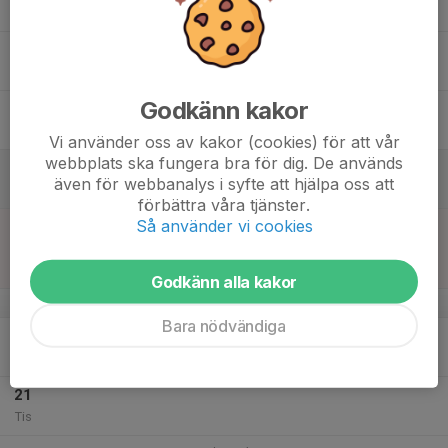
20:00
Ons
Thurevallen, Beddingestrand
16
Tor
Godkänn kakor
17
Fre
Vi använder oss av kakor (cookies) för att vår
webbplats ska fungera bra för dig. De används
18
även för webbanalys i syfte att hjälpa oss att
Lör
förbättra våra tjänster.
Så använder vi cookies
19
12:00
Match mot Skurups AIF
14:00
Sön
Division 4 Dam Södra Skåne
Thurevallen A-plan
Godkänn alla kakor
v.21
Bara nödvändiga
20
18:30
Måndagsträning
20:00
Mån
Thurevallen, Beddingestrand
21
Tis