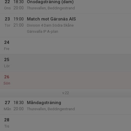
22
18:30
Onsdagsträning (dam)
20:00
Ons
Thurevallen, Beddingestrand
23
19:00
Match mot Gärsnäs AIS
21:00
Tor
Division 4 Dam Södra Skåne
Gärsvalla IP A-plan
24
Fre
25
Lör
26
Sön
v.22
27
18:30
Måndagsträning
20:00
Mån
Thurevallen, Beddingestrand
28
Tis