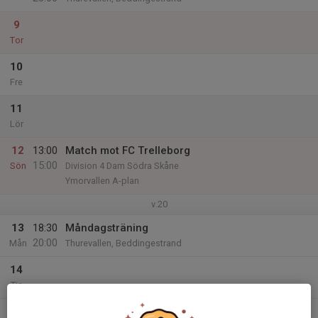
9
Tor
10
Fre
11
Lör
12
13:00
Match mot FC Trelleborg
15:00
Sön
Division 4 Dam Södra Skåne
Ymorvallen A-plan
v.20
13
18:30
Måndagsträning
20:00
Mån
Thurevallen, Beddingestrand
14
Tis
15
18:30
Onsdagsträning (dam)