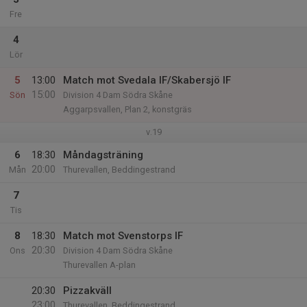
Fre
4
Lör
5
13:00
Match mot Svedala IF/Skabersjö IF
15:00
Sön
Division 4 Dam Södra Skåne
Aggarpsvallen, Plan 2, konstgräs
v.19
6
18:30
Måndagsträning
20:00
Mån
Thurevallen, Beddingestrand
7
Tis
8
18:30
Match mot Svenstorps IF
20:30
Ons
Division 4 Dam Södra Skåne
Thurevallen A-plan
20:30
Pizzakväll
23:00
Thurevallen, Beddingestrand