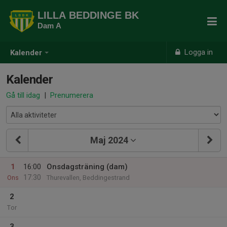
LILLA BEDDINGE BK
Dam A
Logga in
Kalender
Kalender
Gå till idag
|
Prenumerera
Maj 2024
1
16:00
Onsdagsträning (dam)
17:30
Ons
Thurevallen, Beddingestrand
2
Tor
3