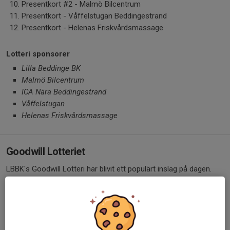
Presentkort #2 - Malmö Bilcentrum
Presentkort - Våffelstugan Beddingestrand
Presentkort - Helenas Friskvårdsmassage
Lotteri sponsorer
Lilla Beddinge BK
Malmö Bilcentrum
ICA Nära Beddingestrand
Våffelstugan
Helenas Friskvårdsmassage
Goodwill Lotteriet
LBBK's Goodwill Lotteri har blivit ett populärt inslag på dagen.
Damlagets tränare Jonas är ansvarig för lotteriet där allt
överskott går till Barncancerfonden! 2025 gav lotteriet 10.400 kr
& 2024 gav det 6.900 kr!
Årets vinstlista