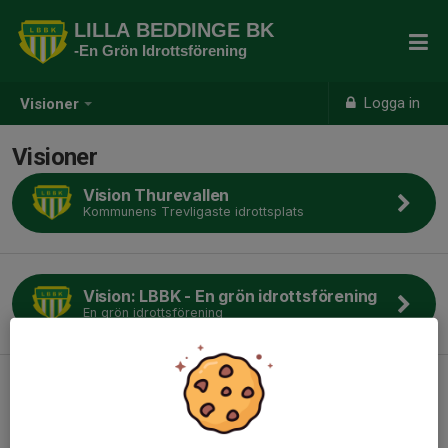
LILLA BEDDINGE BK
-En Grön Idrottsförening
Logga in
Visioner
Visioner
Vision Thurevallen
Kommunens Trevligaste idrottsplats
Vision: LBBK - En grön idrottsförening
En grön idrottsförening