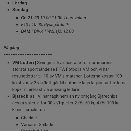
Lördag
Söndag
Gr. 21-23
10.00-11.00 Thurevallen
F13 | 10.00, Rydsgårds IP
DAM
| Div.4 | Wollsjö, 12.00
På gång
----------------------------
VM Lotteri |
Sverige är kvalificerade för sommarens
största sporthändelse FIFA Fotbolls VM och vi har
resultatlotter till 10 av VM's matcher. Lotterna kostar 100
kr/st varav 25 kr/lott går till säljande lags lagkassa. Lotterna
köper ni enklast via ansvarig ledare.
Bjärechips |
Vi har tagit hem en ny omgång Bjärechips,
dessa säljer vi för 30 kr/frp eller 2 för 50 kr, 4 för 100 kr.
Finns i smakerna
Cheddar
Varsamt Saltade