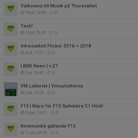
Välkomna till Musik på Thurevallen
18 jul, 10:06
0
Tack!
12 jul, 23:20
0
Intressekoll Flickor 2016-> 2018
4 jul, 11:27
0
LBBK News | v.27
2 jul, 19:45
0
VM Lotteriet | Vinnarlotterna
2 jul, 19:29
0
F13 | Klara för F13 Sydvästra C1 Höst!
29 jun, 15:21
0
Kommuniké gällande F13
17 jun, 09:55
0