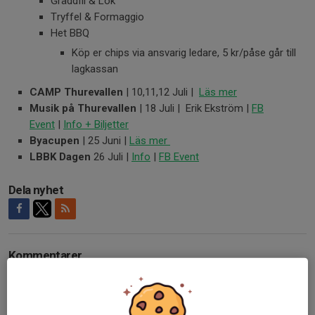
Gräddfil & Lök
Tryffel & Formaggio
Het BBQ
Köp er chips via ansvarig ledare, 5 kr/påse går till
lagkassan
CAMP Thurevallen
| 10,11,12 Juli |
Läs mer
Musik på Thurevallen
| 18 Juli | Erik Ekström |
FB
Event
|
Info + Biljetter
Byacupen
| 25 Juni |
Läs mer
LBBK Dagen
26 Juli |
Info
|
FB Event
Dela nyhet
Kommentarer