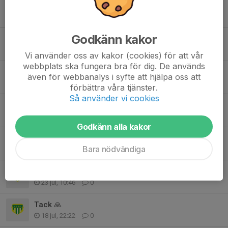
Tidigare nyheter
Godkänn kakor
Resultat Byacupen
30 jul, 15:02
0
Vi använder oss av kakor (cookies) för att vår
webbplats ska fungera bra för dig. De används
Tack för hjälpen!
även för webbanalys i syfte att hjälpa oss att
27 jul, 19:31
0
förbättra våra tjänster.
Så använder vi cookies
LBBK Truppen Byacupen
24 jul, 19:09
0
Godkänn alla kakor
Välkomna till Byacupen 2026!
Bara nödvändiga
24 jul, 18:55
0
Intensiv helg väntar!
23 jul, 10:46
0
Tack 🙏
18 jul, 22:22
0