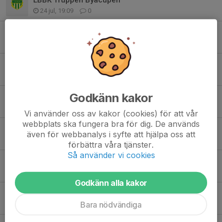
24 jul, 19:09
0
Välkomna till Byacupen 2026!
24 jul, 18:55
0
Intensiv helg väntar!
23 jul, 10:46
0
Godkänn kakor
Tack 🙏
18 jul, 22:22
0
Vi använder oss av kakor (cookies) för att vår
webbplats ska fungera bra för dig. De används
Välkomna till Musik på Thurevallen
även för webbanalys i syfte att hjälpa oss att
18 jul, 10:06
0
förbättra våra tjänster.
Så använder vi cookies
Tack!
12 jul, 23:20
0
Godkänn alla kakor
Intressekoll Flickor 2016-> 2018
Bara nödvändiga
4 jul, 11:27
0