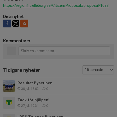
https://region1.trelleborg.se/Citizen/Proposal#proposal/1093
Dela nyhet
Kommentarer
Tidigare nyheter
Resultat Byacupen
30 jul, 15:02
0
Tack för hjälpen!
27 jul, 19:31
0
LBBK Truppen Byacupen