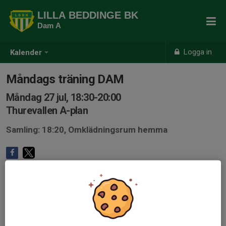
LILLA BEDDINGE BK
Dam A
Logga in
Kalender
Måndags träning DAM
Måndag 27 jul, 18:30-20:00
Thurevallen A-plan
Samling: 18:20, Omklädningsrum hemma