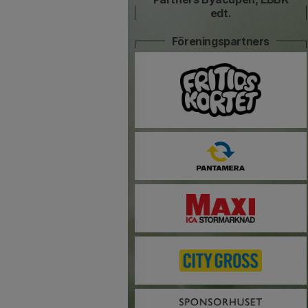
edt.
Föreningspartners