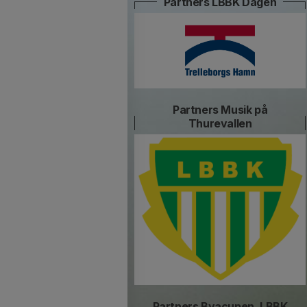
Partners LBBK Dagen
Partners Musik på
Thurevallen
Partners Byacupen, LBBK