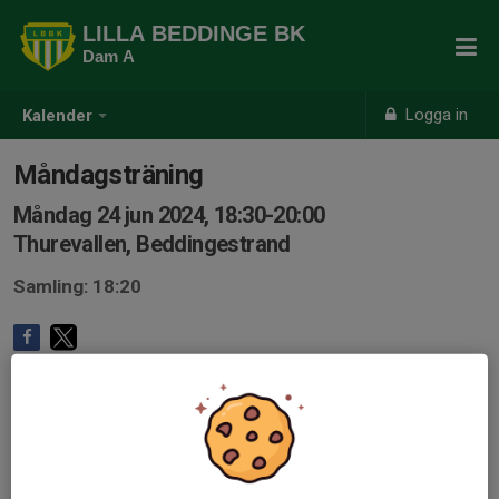
LILLA BEDDINGE BK
Dam A
Logga in
Kalender
Måndagsträning
Måndag 24 jun 2024, 18:30-20:00
Thurevallen, Beddingestrand
Samling: 18:20