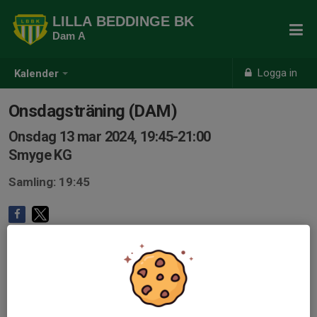
LILLA BEDDINGE BK
Dam A
Logga in
Kalender
Onsdagsträning (DAM)
Onsdag 13 mar 2024, 19:45-21:00
Smyge KG
Samling: 19:45