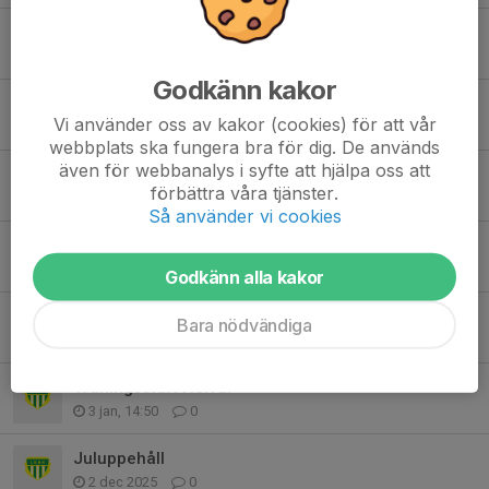
Inställd träning
1 mar, 17:39
0
Godkänn kakor
Smygehallen bokad
Vi använder oss av kakor (cookies) för att vår
16 feb, 10:39
0
webbplats ska fungera bra för dig. De används
även för webbanalys i syfte att hjälpa oss att
Smygehallen bokad
förbättra våra tjänster.
3 feb, 15:37
0
Så använder vi cookies
Inställt på Thurevallen
27 jan, 11:29
0
Godkänn alla kakor
Inställt på Thurevallen
Bara nödvändiga
13 jan, 10:36
0
Träningsstart Herrar
3 jan, 14:50
0
Juluppehåll
2 dec 2025
0