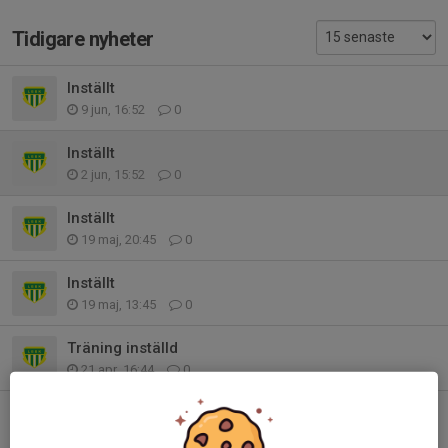
Tidigare nyheter
Inställt
9 jun, 16:52
0
Inställt
2 jun, 15:52
0
Inställt
19 maj, 20:45
0
Inställt
19 maj, 13:45
0
Träning inställd
21 apr, 16:44
0
Träning inställd
7 apr, 16:01
0