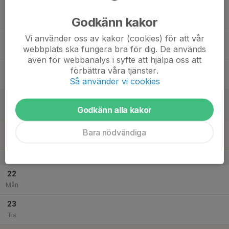
17
Godkänn kakor
Ons
Vi använder oss av kakor (cookies) för att vår
18
webbplats ska fungera bra för dig. De används
Tor
även för webbanalys i syfte att hjälpa oss att
19
förbättra våra tjänster.
Fre
Så använder vi cookies
20
Godkänn alla kakor
Lör
21
Bara nödvändiga
Sön
v.52
22
Mån
23
Tis