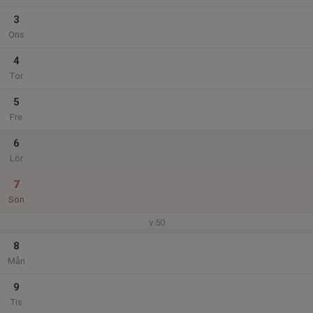
3
Ons
4
Tor
5
Fre
6
Lör
7
Sön
v.50
8
Mån
9
Tis