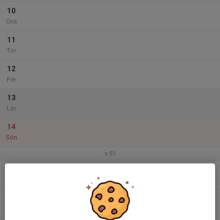
10
Ons
11
Tor
12
Fre
13
Lör
14
Sön
v.51
15
Mån
16
Tis