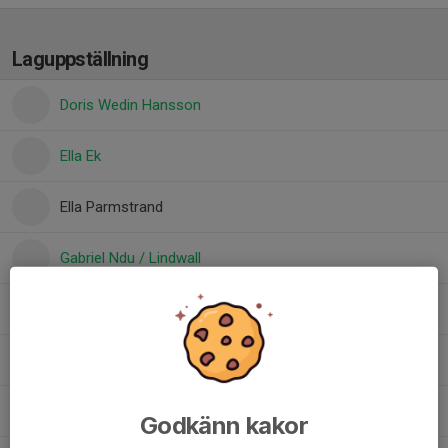
Laguppställning
Doris Wedin Hansson
Ella Ek
Ella Parmstrand
Gabriel Ndu / Lindwall
Iris Richt
Jood Lindwall
Klara Küng
Godkänn kakor