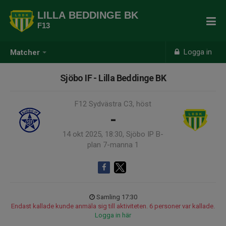
LILLA BEDDINGE BK
F13
Logga in
Matcher
Sjöbo IF - Lilla Beddinge BK
F12 Sydvästra C3, höst
-
14 okt 2025, 18:30, Sjöbo IP B-
plan 7-manna 1
Samling 17:30
Endast kallade kunde anmäla sig till aktiviteten. 6 personer var kallade.
Logga in här