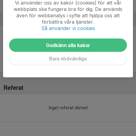
Vi använder oss av kakor (cookies) för att vår
Olivia Holmgren
webbplats ska fungera bra för dig. De används
även för webbanalys i syfte att hjälpa oss att
Ledare
förbättra våra tjänster.
Så använder vi cookies
Daniel Jensen
Assisterande tränare
Godkänn alla kakor
Lina Wedin
Tränare
Bara nödvändiga
Robert Richt
Assisterande tränare
Referat
Inget referat skrivet